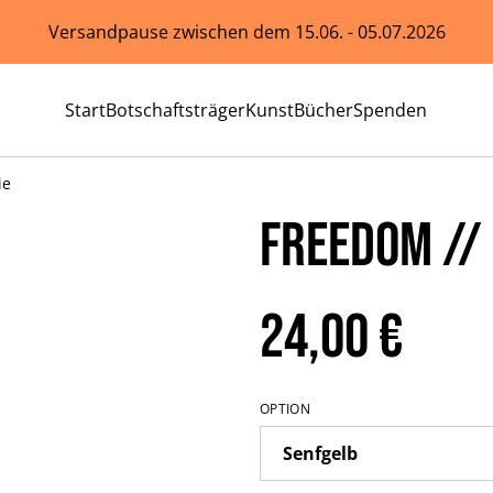
Versandpause zwischen dem 15.06. - 05.07.2026
Start
Botschaftsträger
Kunst
Bücher
Spenden
ie
FREEDOM //
24,00 €
OPTION