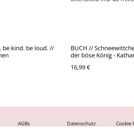
 be kind. be loud. //
BUCH // Schneewittch
hen
der böse König - Katha
& Barbara Schmid
16,99 €
AGBs
Datenschutz
Cookie R