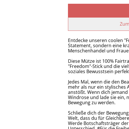
Zum
Entdecke unseren coolen "Fr
Statement, sondern eine kraf
Menschenhandel und Frauen
Diese Mütze ist 100% Fairtr
"Freedom"-Stick und die viel
soziales Bewusstsein perfe
Jedes Mal, wenn die den Bean
mehr als nur ein stylisches
anstößt. Wenn dich jemand d
Windrose und lade sie ein, n
Bewegung zu werden.
Schließe dich der Bewegung
Welt, dass du für Gleichber
Werde Botschaftsträger der
Unterschied. #Für die Freihe