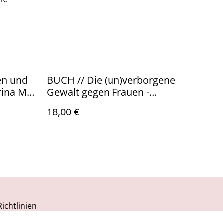
en und
BUCH // Die (un)verborgene
rina M.
Gewalt gegen Frauen -
Barbara Schmid
18,00 €
ichtlinien