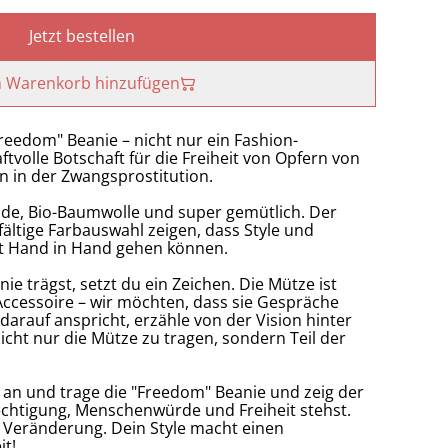
Jetzt bestellen
 Warenkorb hinzufügen
eedom" Beanie – nicht nur ein Fashion-
tvolle Botschaft für die Freiheit von Opfern von
 in der Zwangsprostitution.
ade, Bio-Baumwolle und super gemütlich. Der
fältige Farbauswahl zeigen, dass Style und
kt Hand in Hand gehen können.
ie trägst, setzt du ein Zeichen. Die Mütze ist
 Accessoire – wir möchten, dass sie Gespräche
arauf anspricht, erzähle von der Vision hinter
icht nur die Mütze zu tragen, sondern Teil der
 an und trage die "Freedom" Beanie und zeig der
echtigung, Menschenwürde und Freiheit stehst.
 Veränderung. Dein Style macht einen
it!