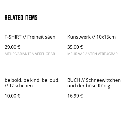
Related items
T-SHIRT // Freiheit säen.
Kunstwerk // 10x15cm
29,00 €
35,00 €
MEHR VARIANTEN VERFÜGBAR
MEHR VARIANTEN VERFÜGBAR
be bold. be kind. be loud.
BUCH // Schneewittchen
// Täschchen
und der böse König -
Katharina M. & Barbara
10,00 €
16,99 €
Schmid